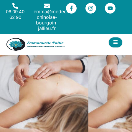
emma@medecine-
06 09 40
chinoise-
62 90
bourgoin-
jallieu.fr
T