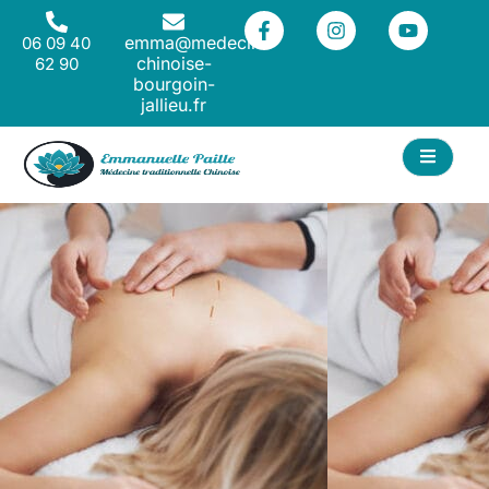
emma@medecine-
06 09 40
chinoise-
62 90
bourgoin-
jallieu.fr