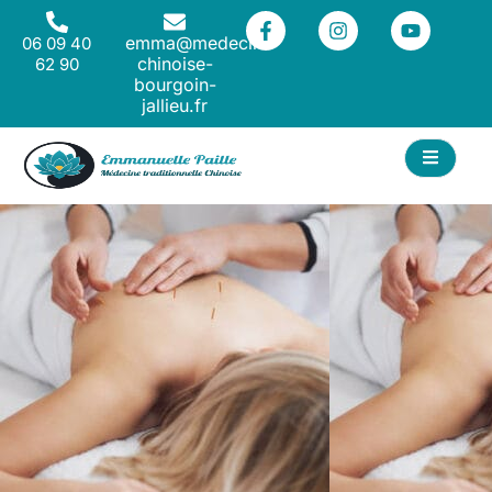
emma@medecine-
06 09 40
chinoise-
62 90
bourgoin-
jallieu.fr
ACT