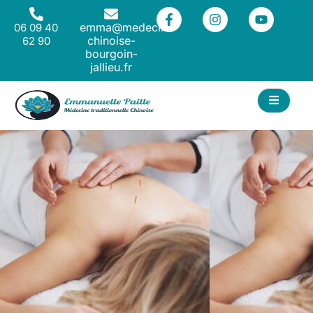
emma@medecine-
06 09 40
chinoise-
62 90
bourgoin-
jallieu.fr
ACT