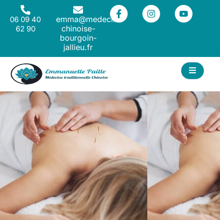
emma@medecine-
06 09 40
chinoise-
62 90
bourgoin-
jallieu.fr
ACT