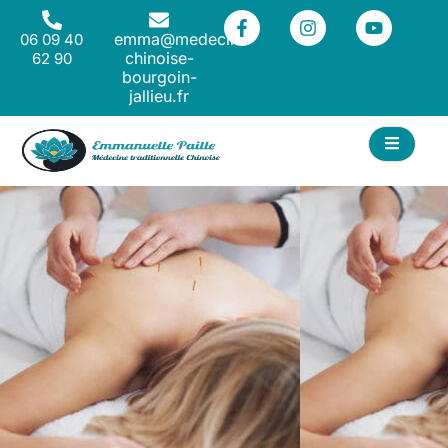
emma@medecine-
06 09 40
chinoise-
62 90
bourgoin-
jallieu.fr
ACT