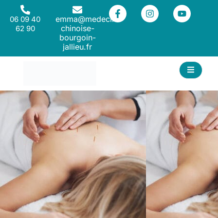
emma@medecine-
06 09 40
chinoise-
62 90
bourgoin-
jallieu.fr
ACT