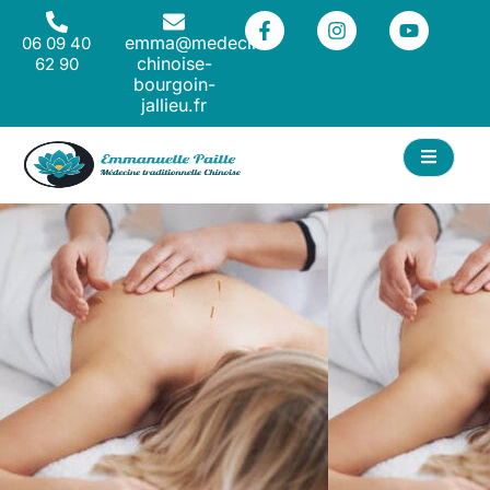
emma@medecine-
06 09 40
chinoise-
62 90
bourgoin-
jallieu.fr
ACT