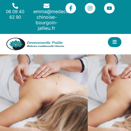
emma@medecine-
06 09 40
chinoise-
62 90
bourgoin-
jallieu.fr
ACT