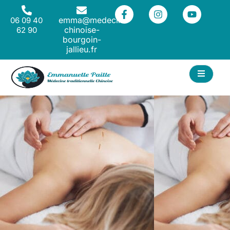
emma@medecine-
06 09 40
chinoise-
62 90
bourgoin-
jallieu.fr
ACT