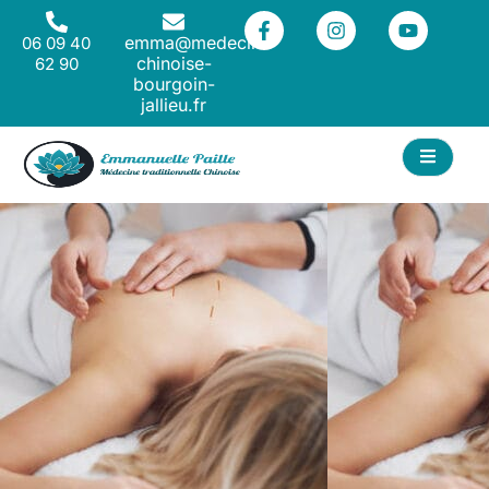
emma@medecine-
06 09 40
chinoise-
62 90
bourgoin-
jallieu.fr
ACT