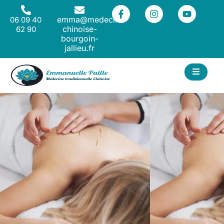
emma@medecine-
06 09 40
chinoise-
62 90
bourgoin-
jallieu.fr
ACT