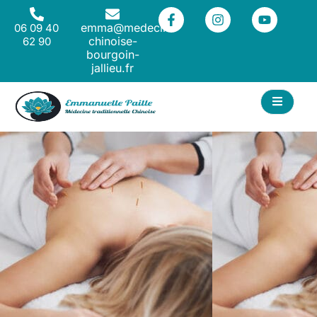
emma@medecine-
06 09 40
chinoise-
62 90
bourgoin-
jallieu.fr