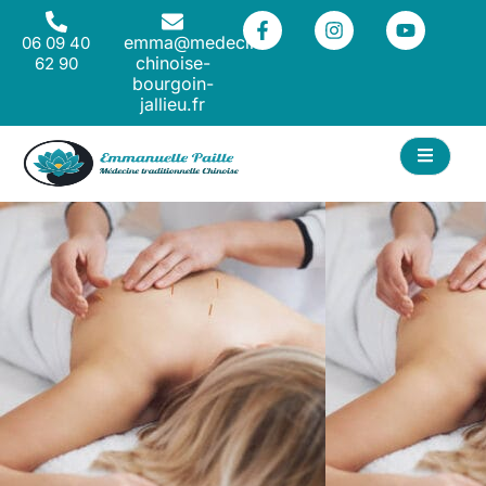
emma@medecine-
06 09 40
chinoise-
62 90
bourgoin-
jallieu.fr
ACT