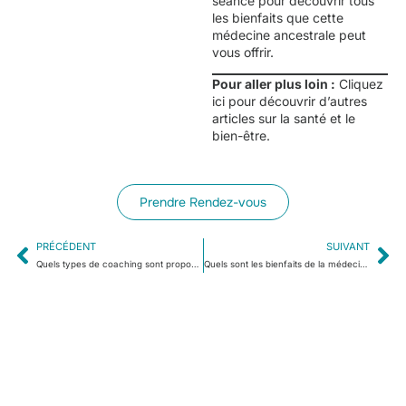
séance pour découvrir tous
les bienfaits que cette
médecine ancestrale peut
vous offrir.
Pour aller plus loin :
Cliquez
ici
pour découvrir d’autres
articles sur la santé et le
bien-être.
Prendre Rendez-vous
PRÉCÉDENT
SUIVANT
Quels types de coaching sont proposés à Lyon pour retrouver sa place dans la vie personnelle et professionnelle ?
Quels sont les bienfaits de la médecine chinoise pour le bien-être à Bourgoin-Jallieu ?