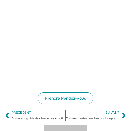
Prendre Rendez-vous
PRÉCÉDENT
SUIVANT
Comment guérir des blessures émotionnelles liées à l’abandon et à la trahison grâce au coaching ?
Comment retrouver l’amour lorsqu’on se sent émotionnellement bloqué grâce au coaching ?