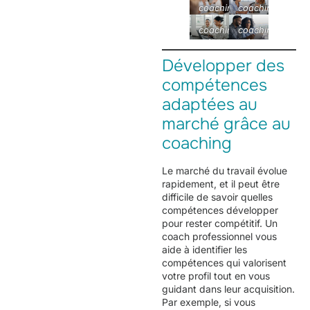
coaching
coaching
à
à
coaching
coaching
Lyon
Lyon
à
à
Lyon
Lyon
Développer des
compétences
adaptées au
marché grâce au
coaching
Le marché du travail évolue
rapidement, et il peut être
difficile de savoir quelles
compétences développer
pour rester compétitif. Un
coach professionnel vous
aide à identifier les
compétences qui valorisent
votre profil tout en vous
guidant dans leur acquisition.
Par exemple, si vous