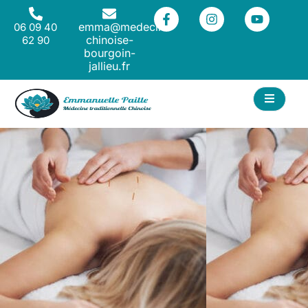
emma@medecine-
06 09 40
chinoise-
62 90
bourgoin-
jallieu.fr
T