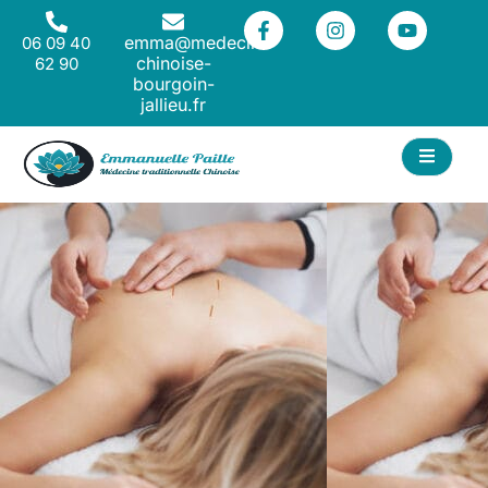
emma@medecine-
06 09 40
chinoise-
62 90
bourgoin-
jallieu.fr
ACT