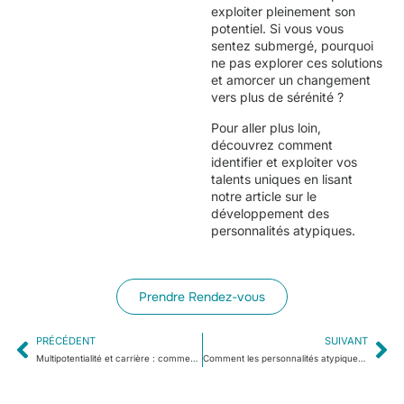
exploiter pleinement son
potentiel. Si vous vous
sentez submergé, pourquoi
ne pas explorer ces solutions
et amorcer un changement
vers plus de sérénité ?
Pour aller plus loin,
découvrez comment
identifier et exploiter vos
talents uniques en lisant
notre article sur
le
développement des
personnalités atypiques.
Prendre Rendez-vous
PRÉCÉDENT
SUIVANT
Multipotentialité et carrière : comment concilier ses talents grâce au développement personnel à Bourgoin-Jallieu ?
Comment les personnalités atypiques à Bourgoin-Jallieu peuvent-elles transformer leurs différences en atouts ?