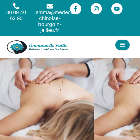
emma@medecine-
06 09 40
chinoise-
62 90
bourgoin-
jallieu.fr
ACT