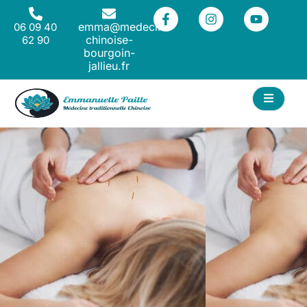
emma@medecine-
06 09 40
chinoise-
62 90
bourgoin-
jallieu.fr
ACT