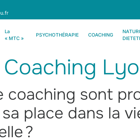
u.fr
La
NATURO
PSYCHOTHÉRAPIE
COACHING
« MTC »
DIETET
:
Coaching Ly
e coaching sont pr
 sa place dans la v
lle ?