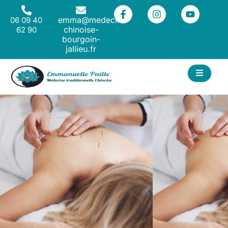
emma@medecine-
06 09 40
chinoise-
62 90
bourgoin-
jallieu.fr