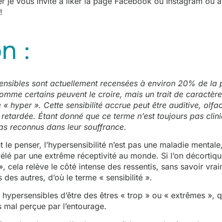
je vous invite à liker la page Facebook ou Instagram ou 
!
n :
ensibles sont actuellement recensées à environ 20% de la p
mme certains peuvent le croire, mais un trait de caractère 
« hyper ». Cette sensibilité accrue peut être auditive, olfac
retardée. Étant donné que ce terme n’est toujours pas cli
as reconnus dans leur souffrance
.
t le penser, l’hypersensibilité n’est pas une maladie mentale
évélé par une extrême réceptivité au monde. Si l’on décortiq
 », cela relève le côté intense des ressentis, sans savoir 
 des autres, d’où le terme « sensibilité ».
hypersensibles d’être des êtres « trop » ou « extrêmes »,
s mal perçue par l’entourage.