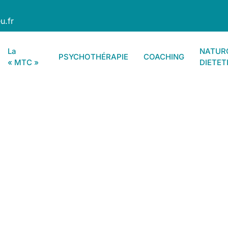
u.fr
La
NATURO
PSYCHOTHÉRAPIE
COACHING
« MTC »
DIETET