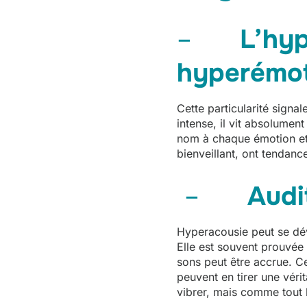
–
L’hyp
hyperémot
Cette particularité signal
intense, il vit absolumen
nom à chaque émotion et à
bienveillant, ont tendanc
–
Audi
Hyperacousie peut se dév
Elle est souvent prouvée 
sons peut être accrue. Ce
peuvent en tirer une véri
vibrer, mais comme tout l