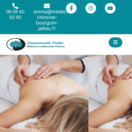
emma@medecine-
06 09 40
chinoise-
62 90
bourgoin-
jallieu.fr
ACT