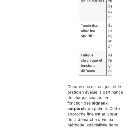
douloureuses
l’intensité
des
douleurs
menstruelle
Tendinites
Éviter la
chez les
récidive en
sportifs
agissant su
les causes
profondes
Fatigue
Restaurer
chronique et
l’équilibre
tensions
global du
diffuses
corps
Chaque cas est unique, et le
praticien évalue la pertinence
de chaque séance en
fonction des
signaux
corporels
du patient. Cette
approche fine est au cœur
de la démarche d’Emma
Méthode, spécialisée dans