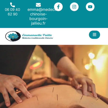
emma@medecine-
06 09 40
chinoise-
62 90
bourgoin-
jallieu.fr
CT