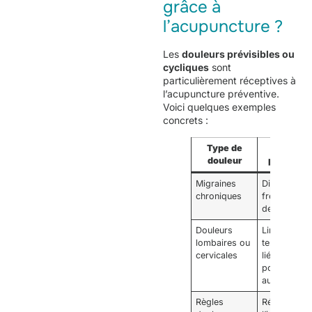
grâce à
l’acupuncture ?
Les
douleurs prévisibles ou
cycliques
sont
particulièrement réceptives à
l’acupuncture préventive.
Voici quelques exemples
concrets :
Type de
Objectif
douleur
préventif
Migraines
Diminuer la
chroniques
fréquence
des crises
Douleurs
Limiter les
lombaires ou
tensions
cervicales
liées à la
posture ou
au stress
Règles
Réduire